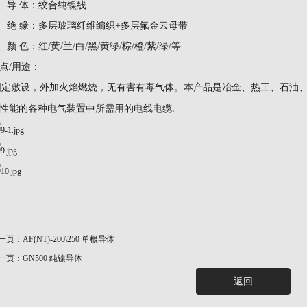
3、导 体：绞合纯镍线
4、绝 缘：多层玻璃纤维编织+多层氟金云母带
、颜 色：红/黄/兰/白/黑/黄绿/棕/橙/紫/绿/等
点
/用途：
固定敷设，外加火焰燃烧，无有害有毒气体。本产品是冶金、热工、石油
性能的各种电气装置中所需用的电线电缆
.
一页：
AF(NT)-200\250 单根导体
一页：
GN500 纯镍导体
返回