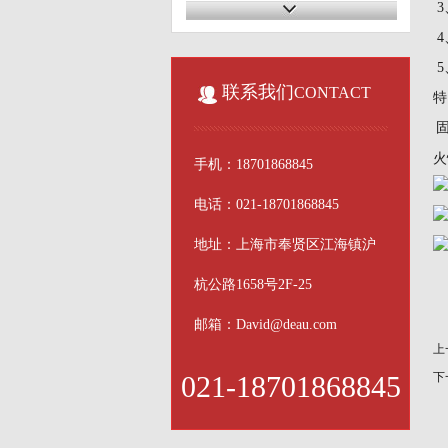
耐油伺服电缆
电梯电缆
5
联系我们
CONTACT
特
医疗电缆
仪器仪表电缆
火
手机：18701868845
传感器电缆
电话：021-18701868845
中度拖链电缆
地址：上海市奉贤区江海镇沪
高柔屏蔽双绞电缆
杭公路1658号2F-25
硅胶高温电缆
邮箱：David@deau.com
上
户外电缆
021-18701868845
下