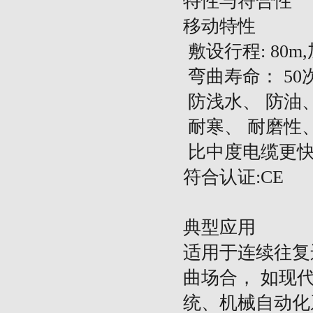
特性与符合性
移动特性
敷设行程
: 80
弯曲寿命：
50
防浅水、
防油
耐寒、
耐磨性
比中度电缆更
符合认证
:CE
典型应用
适用于连续往复
曲场合，
如现
统、机械自动化