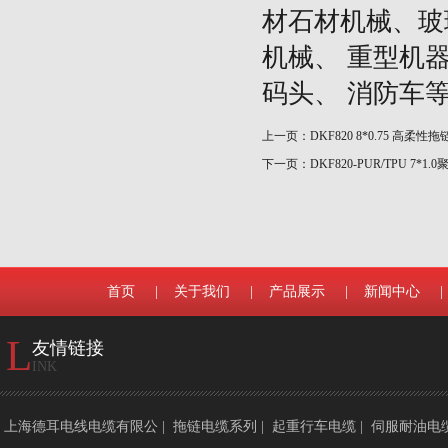
材石材机械、玻
机械、
重型机
码头、
消防车
上一页：
DKF820 8*0.75 高柔性
下一页：
DKF820-PUR/TPU 7*
首页
|
关于我们
|
产品展示
|
新闻中心
|
L
友情链接
INK
上海德耳电线电缆有限公
|
拖链电缆系列
|
起重行车电缆
|
伺服耐油电