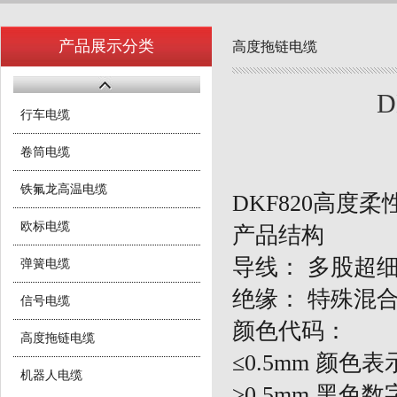
产品展示分类
高度拖链电缆
D
行车电缆
卷筒电缆
铁氟龙高温电缆
DKF820高度
欧标电缆
产品结构
导线：
多股超
弹簧电缆
绝缘：
特殊混
信号电缆
颜色代码：
高度拖链电缆
≤0.5mm 颜色
机器人电缆
≥0.5mm 黑