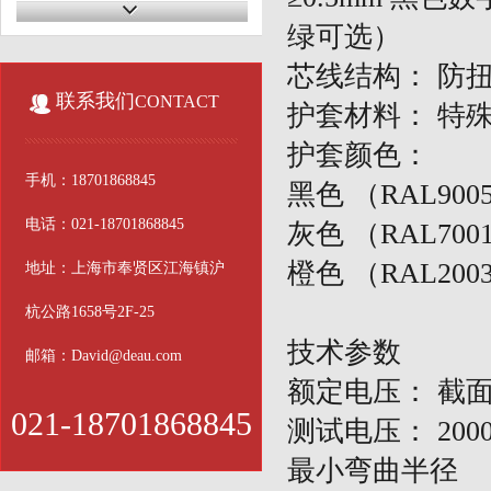
耐油伺服电缆
绿可选）
电梯电缆
芯线结构：
防
联系我们
CONTACT
护套材料：
特
医疗电缆
护套颜色：
仪器仪表电缆
手机：18701868845
黑色
（
RAL900
传感器电缆
电话：021-18701868845
灰色
（
RAL7001
中度拖链电缆
橙色
（
RAL200
地址：上海市奉贤区江海镇沪
高柔屏蔽双绞电缆
杭公路1658号2F-25
硅胶高温电缆
技术参数
邮箱：David@deau.com
额定电压：
截
户外电缆
021-18701868845
测试电压：
200
最小弯曲半径