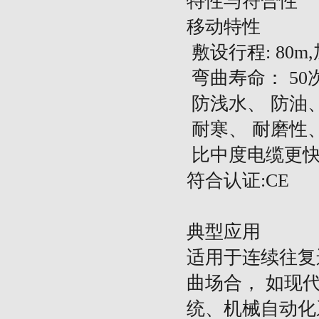
特性与符合性
移动特性
敷设行程
: 80
弯曲寿命：
50
防浅水、
防油
耐寒、
耐磨性
比中度电缆更
符合认证
:CE
典型应用
适用于连续往复
曲场合，
如现
统、机械自动化