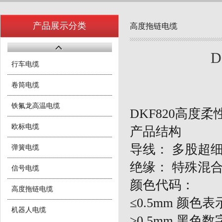
产品展示分类
高度拖链电缆
D
行车电缆
卷筒电缆
铁氟龙高温电缆
DKF820高度
欧标电缆
产品结构
导线：
多股超
弹簧电缆
绝缘：
特殊混
信号电缆
颜色代码：
高度拖链电缆
≤0.5mm 颜色
机器人电缆
≥0.5mm 黑