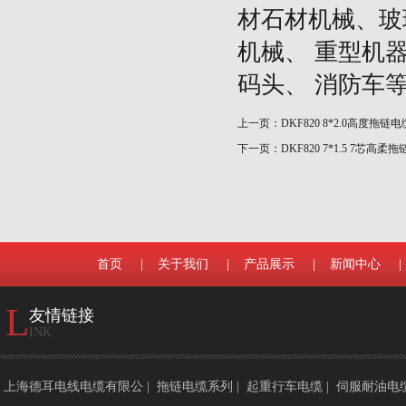
材石材机械、玻
机械、
重型机
码头、
消防车
上一页：
DKF820 8*2.0高度拖链电
下一页：
DKF820 7*1.5 7芯高柔
首页
|
关于我们
|
产品展示
|
新闻中心
|
L
友情链接
INK
上海德耳电线电缆有限公
|
拖链电缆系列
|
起重行车电缆
|
伺服耐油电