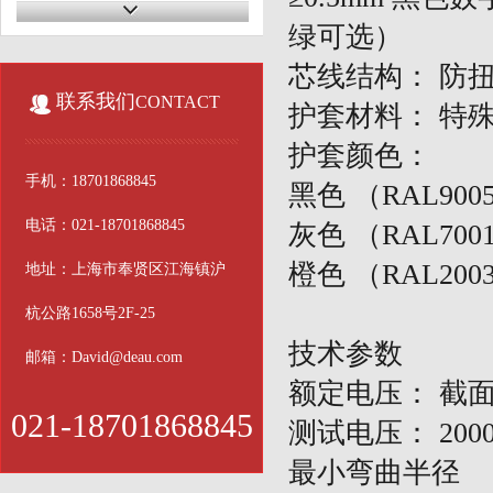
耐油伺服电缆
绿可选）
电梯电缆
芯线结构：
防
联系我们
CONTACT
护套材料：
特
医疗电缆
护套颜色：
仪器仪表电缆
手机：18701868845
黑色
（
RAL900
传感器电缆
电话：021-18701868845
灰色
（
RAL7001
中度拖链电缆
橙色
（
RAL200
地址：上海市奉贤区江海镇沪
高柔屏蔽双绞电缆
杭公路1658号2F-25
硅胶高温电缆
技术参数
邮箱：David@deau.com
额定电压：
截
户外电缆
021-18701868845
测试电压：
200
最小弯曲半径